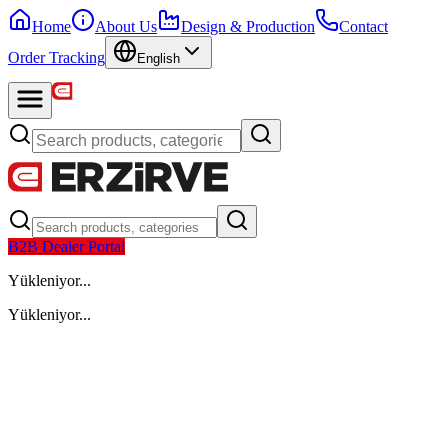
Home
About Us
Design & Production
Contact
Order Tracking
English
B2B Dealer Portal
Yükleniyor...
Yükleniyor...